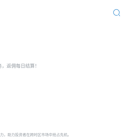
首页
/
行业动态
/
最新公告
务，返佣每日结算！
能力，助力投资者在跨时区市场中抢占先机。