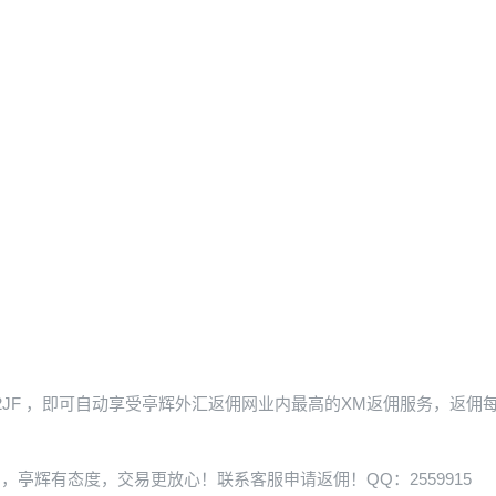
2JF
，即可自动享受亭辉外汇返佣网业内最高的XM返佣服务，返佣
，亭辉有态度，交易更放心！联系客服申请返佣！QQ：2559915