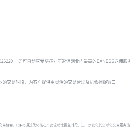
长ChinaA50及Swiss20指数交易时间
026220
，即可自动享受亭辉外汇返佣网业内最高的EXNESS返佣服
指数的交易时段，为客户提供更灵活的交易管理及机会捕捉窗口。
易机会。FxPro通过优化核心产品流动性覆盖时段，进一步强化其全球化交易服务