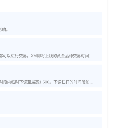
影响。
户都可以进行交易。XM即将上线的黄金品种交易时间：周
列时段内临时下调至最高1:500。下调杠杆的时间段如