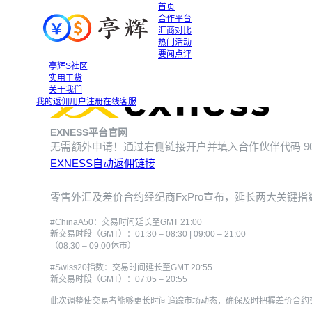
首页
合作平台
汇商对比
热门活动
要闻点评
FxPro延长ChinaA50及Swiss20指数交易时间
FxPro延
亭辉S社区
2025-03-13
实用干货
关于我们
我的返佣
用户注册
在线客服
EXNESS平台官网
无需额外申请！通过右侧链接开户并填入合作伙伴代码
9
EXNESS自动返佣链接
零售外汇及差价合约经纪商FxPro宣布，延长两大关键
#ChinaA50：交易时间延长至GMT 21:00
新交易时段（GMT）：01:30 – 08:30 | 09:00 – 21:00
（08:30 – 09:00休市）
#Swiss20指数：交易时间延长至GMT 20:55
新交易时段（GMT）：07:05 – 20:55
此次调整使交易者能够更长时间追踪市场动态，确保及时把握差价合约交