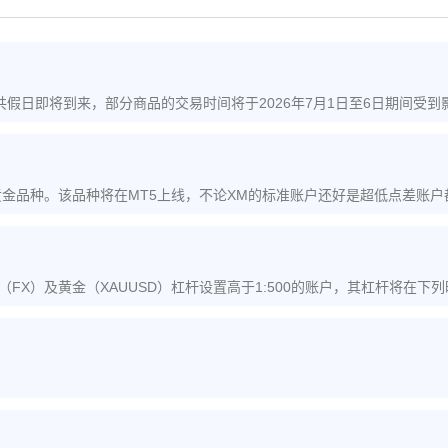
假日即将到来，部分商品的交易时间将于2026年7月1日至6日期间受到
的黄金品种。该品种将在MT5上线，不论XM的标准账户还好是超低点差账
05,10:35-24:00&nbsp;&n
FX）及黄金（XAUUSD）杠杆设置高于1:500的账户，其杠杆将在下
）14:30至15:10–美国ISM