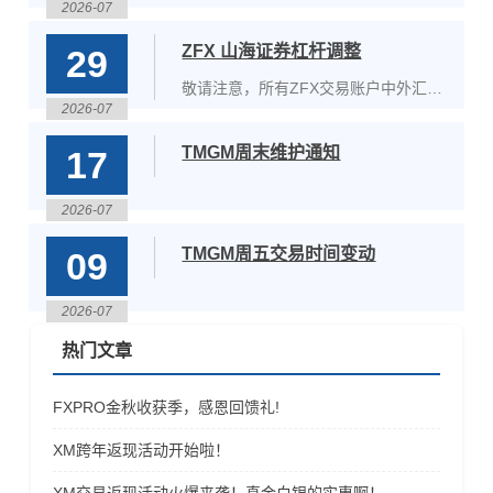
2026-07
金品种。该品种将在MT5上线，不论
XM的标准账户还好是超低点差账户都
ZFX 山海证券杠杆调整
29
可以进行交易。XM即将上线的黄金品
种交易时间：周一至周五：01:02-
敬请注意，所有ZFX交易账户中外汇
23:58周六:00:00-10:05,10:35-
2026-07
（FX）及黄金（XAUUSD）杠杆设置
24:00&nbsp;&n
高于1:500的账户，其杠杆将在下列时
TMGM周末维护通知
17
段内临时下调至最高1:500。下调杠杆
的时间段如下：&nbsp;2026年8月3日
（GMT+1）14:30至15:10–美国ISM
2026-07
TMGM周五交易时间变动
09
2026-07
热门文章
FXPRO金秋收获季，感恩回馈礼!
XM跨年返现活动开始啦！