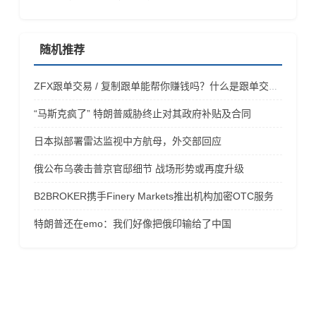
随机推荐
ZFX跟单交易 / 复制跟单能帮你赚钱吗？什么是跟单交易／复制交易？
“马斯克疯了” 特朗普威胁终止对其政府补贴及合同
日本拟部署雷达监视中方航母，外交部回应
俄公布乌袭击普京官邸细节 战场形势或再度升级
B2BROKER携手Finery Markets推出机构加密OTC服务
特朗普还在emo：我们好像把俄印输给了中国
风险提示
金融产品保证金交易存在极高的风险，未必适合所有的投