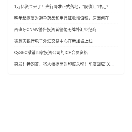
1万亿资金来了！央行降准正式落地，“股债汇”咋走？
明年起恢复对避孕药品和用具征收增值税，原因何在
西班牙CNMV警告投资者警惕无牌外汇经纪商
德意志银行电子外汇交易中心在新加坡上线
CySEC撤销四家投资公司的ICF会员资格
突发！特朗普：将大幅提高对印度关税！印度回应“关税威胁”！美股、贵金属价格上涨
风险提示
金融产品保证金交易存在极高的风险，未必适合所有的投
资者，请不要相信任何高额投资收益的诱导而贸然投资! 在
您决定投资杠杆类金融产品时，请务必考虑您的经验水平
和风险承受能力，投资导致的损失有可能超过存入的资
金，因此您不应该以不能承受损失的资金来投资！投资风
险不仅来自于杠杆交易，也有可能来自于交易商， 请仔细