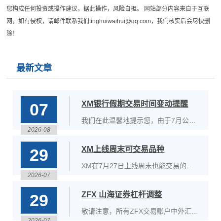
您构成任何投资或操作建议，据此操作，风险自担。 网站部分内容来自于互联
网，如有侵权，请邮件联系我们tinghuiwaihui@qq.com，我们核实后会尽快删
除！
最新文章
XM银行假期交易时间变动提醒
07
我们在此温馨地提示您，由于7月公共
2026-08
假日即将到来，部分商品的交易时间将
于2026年7月1日至6日期间受到影响。
XM上线周末可交易品种
29
XM在7月27日上线周末也能交易的黄
2026-07
金品种。该品种将在MT5上线，不论
XM的标准账户还好是超低点差账户都
ZFX 山海证券杠杆调整
29
可以进行交易。XM即将上线的黄金品
种交易时间：周一至周五：01:02-
敬请注意，所有ZFX交易账户中外汇
23:58周六:00:00-10:05,10:35-
2026-07