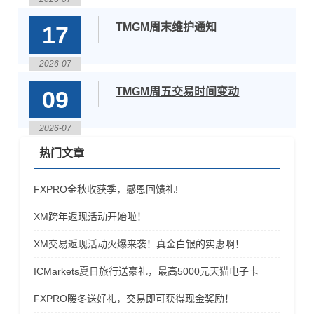
（FX）及黄金（XAUUSD）杠杆设置
24:00&nbsp;&n
高于1:500的账户，其杠杆将在下列时
TMGM周末维护通知
17
段内临时下调至最高1:500。下调杠杆
的时间段如下：&nbsp;2026年8月3日
（GMT+1）14:30至15:10–美国ISM
2026-07
TMGM周五交易时间变动
09
2026-07
热门文章
FXPRO金秋收获季，感恩回馈礼!
XM跨年返现活动开始啦！
XM交易返现活动火爆来袭！真金白银的实惠啊！
ICMarkets夏日旅行送豪礼，最高5000元天猫电子卡
FXPRO暖冬送好礼，交易即可获得现金奖励！