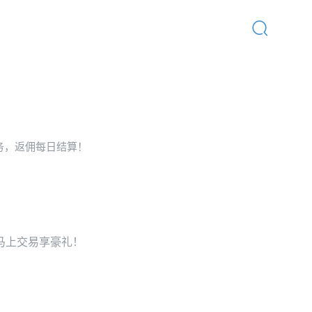
首页
/
热门活动
务，返佣每日结算！
马上交易享豪礼！