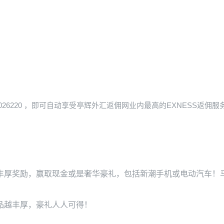
026220
，即可自动享受亭辉外汇返佣网业内最高的EXNESS返佣服
丰厚奖励，赢取现金或是奢华豪礼，包括新潮手机或电动汽车！
品越丰厚，豪礼人人可得！