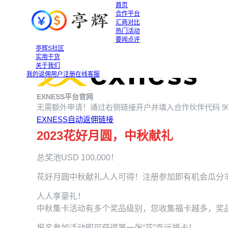
首页
合作平台
汇商对比
热门活动
要闻点评
XM花好月圆，中秋献礼！
XM花好月圆，中秋献礼！
亭辉S社区
2023-08-08
实用干货
关于我们
我的返佣
用户注册
在线客服
EXNESS平台官网
无需额外申请！通过右侧链接开户并填入合作伙伴代码
9
EXNESS自动返佣链接
2023花好月圆，中秋献礼
总奖池USD 100,000！
花好月圆中秋献礼人人可得！注册参加即有机会瓜分
人人享豪礼！
中秋集卡活动有多个奖品级别，您收集福卡越多，奖
报名参加活动即可获得第一张“花”幸运福卡！