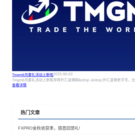
2025-06-03
Tmgm6月豪礼活动上新啦
Tmgm6月豪礼活动上新啦亭辉外汇返佣网&nbsp;-&nbsp;外汇返佣老字
查看详情
热门文章
FXPRO金秋收获季，感恩回馈礼!