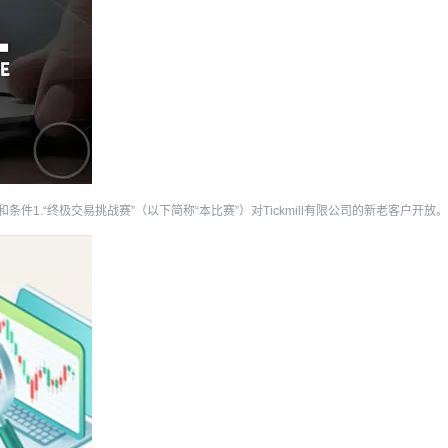
条款和条件1.“终极交易挑战赛”（以下简称“本比赛”）对Tickmill有限公司的新老客户开