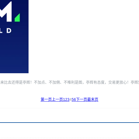
号，比来比去还得是亭辉！不加点、不加佣、不唯利是图，亭辉有态度，交易更放心！亭辉外汇客
第一页
上一页
1
2
3
4
5
6
下一页
最末页