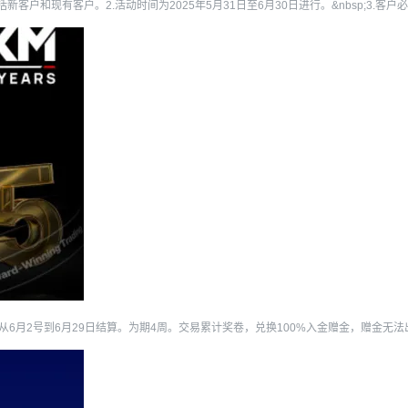
新客户和现有客户。2.活动时间为2025年5月31日至6月30日进行。&nbsp;3.客户必须
从6月2号到6月29日结算。为期4周。交易累计奖卷，兑换100%入金赠金，赠金无