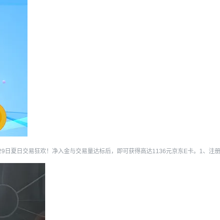
1日至8月29日夏日交易狂欢！净入金与交易量达标后，即可获得高达1136元京东E卡。1、注