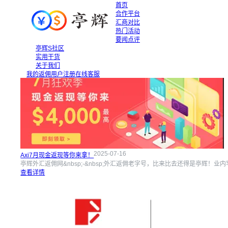
首页
合作平台
汇商对比
热门活动
要闻点评
热门活动
亭辉S社区
实用干货
关于我们
我的返佣
用户注册
在线客服
2025-07-16
Axi7月现金返现等你来拿！
亭辉外汇返佣网&nbsp;-&nbsp;外汇返佣老字号，比来比去还得是亭辉！
查看详情