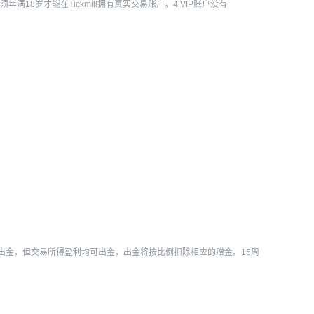
年满18岁才能在Tickmill拥有真实交易账户。4.VIP账户没有
法出金，但交易所得盈利均可出金，出金将按比例扣除相应的赠金。15周