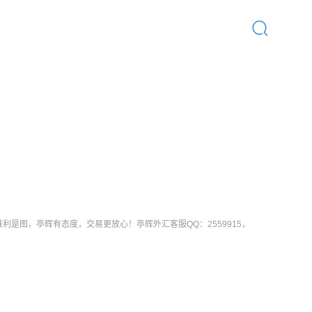
首页
/
热门活动
唯利是图，亭辉有态度，交易更放心！亭辉外汇客服QQ：2559915，