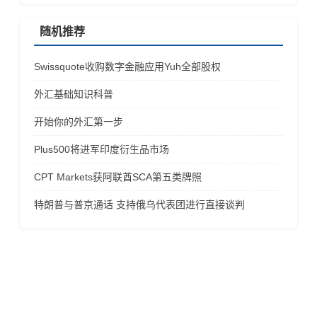
随机推荐
Swissquote收购数字金融应用Yuh全部股权
外汇基础知识科普
开始你的外汇第一步
Plus500将进军印度衍生品市场
CPT Markets获阿联酋SCA第五类牌照
特朗普与普京通话 支持俄乌代表团进行直接谈判
风险提示
金融产品保证金交易存在极高的风险，未必适合所有的投资
者，请不要相信任何高额投资收益的诱导而贸然投资! 在您决定