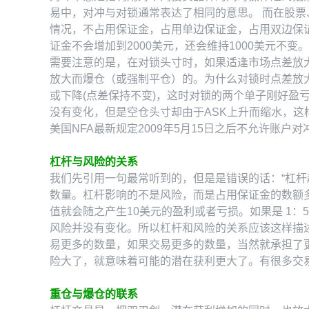
易中，对冲与对锁通常表达了相同的意思。 而在股
情况，不占用保证金，占用单边保证金，占用双边保证
证金不会增加到2000美元，还会维持1000美元不变。
需要注意的是，在对锁头寸时，如果适逢市场点差放
放大而爆仓（或强制平仓）的。为什么对锁时点差放大，净
或下降(点差保持不变)，这时对锁的两个单子刚好盈
没有变化，但是空仓头寸却由于ASK上升而缩水，这
美国NFA最新规定2009年5月15日之后不允许账户
杠杆与风险的关系
我们先引用一句最常听到的，但是是错误的话：“杠
数量。杠杆影响的不是风险，而是占用保证金的数额多少
值就会随之产生10美元的盈利或者亏损。如果是 1：5
风险并没有变化。所以杠杆和风险的关系应该这样描
易更多的数量，如果交易更多的数量，当然就承担了
险大了，就意味着可能的潜在获利更大了。有很多交
重仓与爆仓的联系