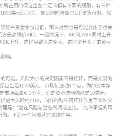
冲所占用的保证金各个汇商都有不同的规则，有三种
000美元保证金，那么同时再做空1手该货币对，保
如果账户资金水位过低，那么对锁也是可能会由于点差
方最高报价BID。一般情况下，BID和ASK同时上升
ASK上升，这样导致点差变大，这时多仓头寸的盈亏
受影响。
易的可能。风险大小的决定因素不是杠杆，而是交易的
保证金是1000美元，市场每波动1个点，你的资本净
可是市场每波动1个点，你的资本波动依然是10美元。
承担更大风险的自由，同样的钱在高杠杆作用下允许交
理是：“潜在风险与潜在利润成正比。”允许承担的风
行为。下面一个问题就讨论这件事。