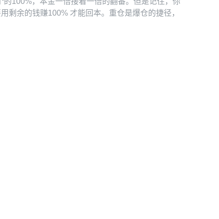
的100%，本金一倍接着一倍的翻番。但是记住，你
要用剩余的钱赚100% 才能回本。重仓是爆仓的捷径，