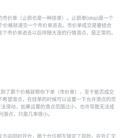
价单（止损也是一种挂单）。止损单(stop)是一个
到了这个价格就递交一个市价单进去。市价单成交是要结合
这个市价单进去以后伴随大涨的行情滑点，是正常的。
说到了那个价格就帮你下单（市价单），至于能否成交
不希望滑点，在挂单的时候可以设置一下允许滑点的范
的方法滑动，如果设置的滑点范围过小，也许导致无法成
有利滑点，只是几率很小。
反方向同时开仓，两个仓位相互锁定了风险。在外汇交