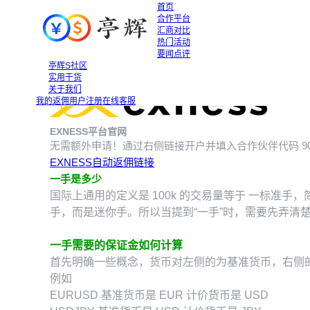
首页
合作平台
汇商对比
热门活动
要闻点评
外汇基础知识科普
外汇基础知识科普
亭辉S社区
2023-07-15
实用干货
关于我们
我的返佣
用户注册
在线客服
EXNESS平台官网
无需额外申请！通过右侧链接开户并填入合作伙伴代码
9
EXNESS自动返佣链接
一手是多少
国际上通用的定义是 100k 的交易量等于 一标准手，
手，而是迷你手。所以当提到“一手”时，需要先弄清
一手需要的保证金如何计算
首先明确一些概念，货币对左侧的为基准货币，右侧的
例如
EURUSD 基准货币是 EUR 计价货币是 USD