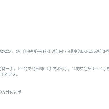
026220
，即可自动享受亭辉外汇返佣网业内最高的EXNESS返佣服
简称一手。10k的交易量叫0.1手或迷你手。1k的交易量叫0.0
楚手的定义。
为计价货币.