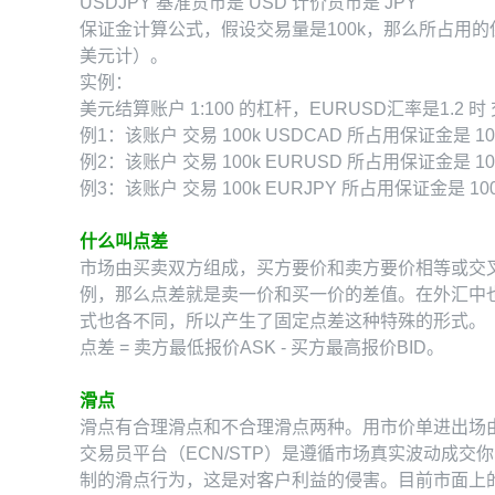
USDJPY 基准货币是 USD 计价货币是 JPY
保证金计算公式，假设交易量是100k，那么所占用的
美元计）。
实例：
美元结算账户 1:100 的杠杆，EURUSD汇率是1.
例1：该账户 交易 100k USDCAD 所占用保证金是 100
例2：该账户 交易 100k EURUSD 所占用保证金是 100k欧
例3：该账户 交易 100k EURJPY 所占用保证金是 100k欧
什么叫点差
市场由买卖双方组成，买方要价和卖方要价相等或交
例，那么点差就是卖一价和买一价的差值。在外汇中
式也各不同，所以产生了固定点差这种特殊的形式。
点差 = 卖方最低报价ASK - 买方最高报价BID。
滑点
滑点有合理滑点和不合理滑点两种。用市价单进出场
交易员平台（ECN/STP）是遵循市场真实波动成
制的滑点行为，这是对客户利益的侵害。目前市面上