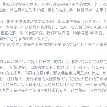
票、期货或期权等交易中，对冲和对锁是完全不同的意思。外汇对
金。以占用单边为例介绍：例如你做多1手一种货币对，占用了1
大(可能由于快速波动或交易清淡)，那么账户净值会随之变小。
值变小？这是很容易理解的，点差 = 卖方最低报价ASK - 买
亏相互抵消，账户净值不变。我们可以假设一种情况是BID不变，
样账户总的净值就随之缩小了。
对冲(对锁)交易，非美国或美国境内不受NFA监管的外汇交易商未
杆越大风险越大”。实际上杠杆的目的是让你用较少的资金实现交
。例如你在1：100的情况下交易1标准手(下称手)，那么占用
00 的杠杆呢。你同样交易1手，那么保证金占用是200 美元，
述：“杠杆越大，允许承担的风险就越大”。就是说大杠杆给了你
更大的风险。有人说承担更大的风险有什么意义呢，一个永恒的真
易者为了获得暴利而使用大杠杆重仓交易，这显然是十分危险的