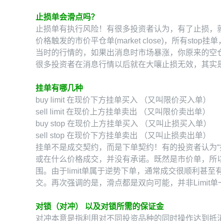
止损单会滑点吗？
止损单有执行风险！有很多投资者认为，有了止损，就
价格触发的市价平仓单(market close)，所
当时的行情的，如果出消息时市场暴涨，你原来的空
很多投资者在消息行情以后就在大嚷止损无效，其实
挂单有哪几种
buy limit 在现价下方挂单买入 （又叫限价买入单）
sell limit 在现价上方挂单卖出 （又叫限价卖出单）
buy stop 在现价上方挂单买入 （又叫止损买入单）
sell stop 在现价下方挂单卖出 （又叫止损卖出单）
挂单不是成交契约，而是下单契约！有的投资者认为
或在什么价格成交，并没有承诺。既然是市价单，所
围。由于limit单属于逆势下单，通常成交很顺利甚
交。再次强调的是，滑点都是双向可能，并非Limit
对锁（对冲） 以及对锁所需的保证金
对冲本意是指利用对不同投资品种的同时操作达到抵