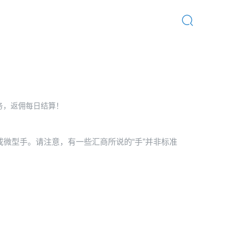
首页
/
行业动态
/
汇商百科
务，返佣每日结算！
1手或微型手。请注意，有一些汇商所说的“手”并非标准