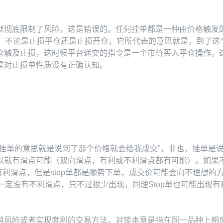
彻底限制了风险，这是错误的。任何挂单都是一种由价格触发的市
有stop挂单，不论是止损平仓还是止损开仓，它所代表的意思就是，
仓触及止损，这时候平台递交的指令是一个市价买入平仓操作。
是对止损单性质没有正确认知。
“挂单的意思就是说到了那个价格就会给我成交”，非也，挂单是
以就有滑点可能（双向滑点，有利或不利滑点都有可能）。如果
至有利滑点，但是stop单都是顺势下单，成交价可能会向不理想
单一定没有不利滑点，只不过很少出现，同理Stop单也可能出现
消风险或者实现套利的交易方法。对锁本意是指在同一品种上相