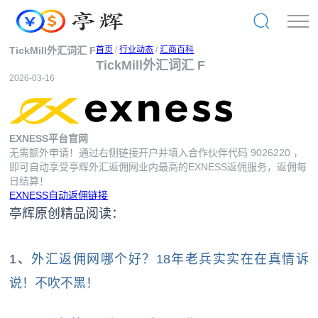
TickMill外汇词汇 F
首页
/
行业动态
/
汇商百科
TickMill外汇词汇 F
2026-03-16
EXNESS平台官网
无需额外申请！通过右侧链接开户并填入合作伙伴代码
9026220
，
即可自动享受亭辉外汇返佣网业内最高的EXNESS返佣服务，返佣每
日结算！
EXNESS自动返佣链接
亭辉原创精品阅读：
1、
外汇返佣网哪个好？18年老兵实实在在真情诉
说！不吹不黑！