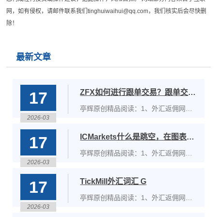
网，如有侵权，请邮件联系我们tinghuiwaihui@qq.com，我们核实后会尽快删
除！
最新文章
ZFX如何进行跟单交易？跟单交易能赚钱吗？
17
亭辉原创精品阅读：1、外汇返佣网哪
2026-03
个好？18年老兵实实在在真情诉说！不
吹不黑！2、2026年外汇返佣网哪家最
ICMarkets什么是跳空，在图表中如何看到跳空？交易时收到“市场关闭”的错误？
17
可靠？3、全球外汇返佣网大排名，中
国高度让世界仰望！4、外汇圈启蒙思
亭辉原创精品阅读：1、外汇返佣网哪
想家！外汇返佣平台排行中的NO1！
2026-03
个好？18年老兵实实在在真情诉说！不
ZFX
吹不黑！2、2026年外汇返佣网哪家最
TickMill外汇词汇 G
17
可靠？3、全球外汇返佣网大排名，中
国高度让世界仰望！4、外汇圈启蒙思
亭辉原创精品阅读：1、外汇返佣网哪
想家！外汇返佣平台排行中的NO1！
2026-03
个好？18年老兵实实在在真情诉说！不