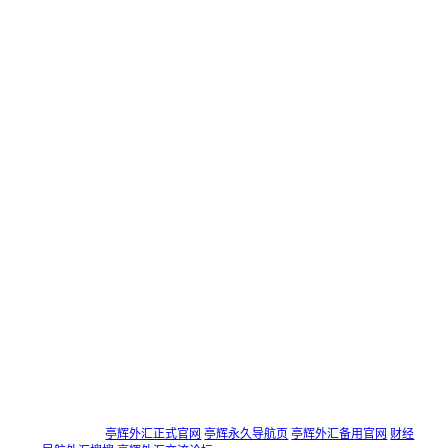
仅限本人使用，不应交予第三方操作，任何由接受第三方
喊单、操盘等服务而导致的风险和亏损应自己承担，责任
自负！
亭辉外汇返佣网是一间独立返佣平台，不隶属于任何交易
商，仅向投资者提供信息咨询、降低投资成本的咨询类服
务。 亭辉外汇返佣网不邀约客户投资任何杠杆类的金融产
品，不接触投资者资金及账户信息，不提供交易建议，不
提供操盘服务，不推荐交易商， 投资者自行选择交易商，
亭辉外汇返佣网仅提供信息咨询，交易商的任何行为均与
亭辉外汇返佣网无关！
投资者在亭辉外汇返佣网进行任何咨询行为均代表接受和
认可上述声明!
所有投资者均为自行选择且直接前往交易商官网进行投资
行为（包括提交开户资料和存取资金），亭辉外汇返佣网
不承担客户与交易商之间的交易争议及由交易商问题造成
经济损失的责任。 如果您不了解杠杆类金融产品市场的风
险，请千万不要参与相关投资交易！
友情链接：
亭辉外汇正式官网
亭辉永久导航页
亭辉外汇备用官网
财经