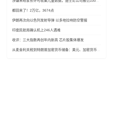
涉嫌未经家长许可收集儿童数据，迪士尼公司被罚1000万美元
都回来了！2万亿，3674点
伊朗再次向以色列发射导弹 以多地拉响防空警报
印度民航局确认机上246人遇难
收评：三大指数再创年内新高 芯片股集体爆发
从麦金利关税到特朗普加密货币储备：美元、加密货币面临新挑战
风险提示
金融产品保证金交易存在极高的风险，未必适合所有的投
资者，请不要相信任何高额投资收益的诱导而贸然投资! 在
您决定投资杠杆类金融产品时，请务必考虑您的经验水平
和风险承受能力，投资导致的损失有可能超过存入的资
金，因此您不应该以不能承受损失的资金来投资！投资风
险不仅来自于杠杆交易，也有可能来自于交易商， 请仔细
甄选合规的交易商以规避风险！所有投资者的交易帐户应