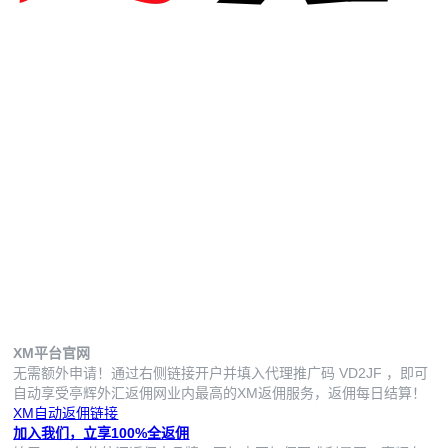
XM平台官网
无需额外申请！通过右侧链接开户并填入代理推广码
VD2JF
，即可
自动享受亭辉外汇返佣网业内最高的XM返佣服务，返佣每日结算！
XM自动返佣链接
加入我们，立享100%全返佣