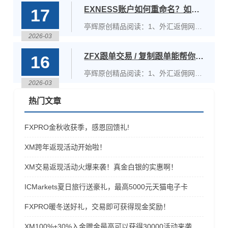
ICM
吹不黑！2、2026年外汇返佣网哪家最
EXNESS账户如何重命名？如何管理对账单？
17
可靠？3、全球外汇返佣网大排名，中
国高度让世界仰望！4、外汇圈启蒙思
亭辉原创精品阅读：1、外汇返佣网哪
想家！外汇返佣平台排行中的NO1！
2026-03
个好？18年老兵实实在在真情诉说！不
Tic
吹不黑！2、2026年外汇返佣网哪家最
ZFX跟单交易 / 复制跟单能帮你赚钱吗？什么是跟单交易／复制交易？
16
可靠？3、全球外汇返佣网大排名，中
国高度让世界仰望！4、外汇圈启蒙思
亭辉原创精品阅读：1、外汇返佣网哪
想家！外汇返佣平台排行中的NO1！
2026-03
个好？18年老兵实实在在真情诉说！不
EXN
吹不黑！2、2026年外汇返佣网哪家最
热门文章
可靠？3、全球外汇返佣网大排名，中
国高度让世界仰望！4、外汇圈启蒙思
FXPRO金秋收获季，感恩回馈礼!
想家！外汇返佣平台排行中的NO1！
ZFX
XM跨年返现活动开始啦！
XM交易返现活动火爆来袭！真金白银的实惠啊！
ICMarkets夏日旅行送豪礼，最高5000元天猫电子卡
FXPRO暖冬送好礼，交易即可获得现金奖励！
​XM100%+30%入金赠金最高可以获得30000活动来袭