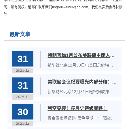
您构成任何投资或操作建议，据此操作，风险自担。 网站部分内容来自于互联
网，如有侵权，请邮件联系我们tinghuiwaihui@qq.com，我们核实后会尽快删
除！
最新文章
特朗普称1月公布美联储主席人选 再次威胁起诉鲍威尔
31
新华社北京12月30日电美国总统特朗
2025-12
普29日说，他预计明年1月宣布美国联
邦储备委员会主席鲍威尔的继任人选。
美联储会议纪要曝光内部分歧：降息共识脆弱 政策路径待数据指引
31
鲍威尔将于2026年5月结束任期。今年
1月第二次出任美国总统以来，特朗普
新华财经北京12月31日电根据联邦公
一直敦促美联储降息，希望借此提振经
2025-12
开市场委员会（FOMC）于2025年12
月9日至10日召开的政策会议纪要，尽
利空突袭！凌晨史诗级暴跌！
30
管多数官员支持在通胀持续回落的前提
下进一步降息，但在降息时机与幅度问
贵金属市场遭遇“黑色星期一”。隔夜美
题上，委员之间存在显著分歧。会议纪
2025-12
股交易时间，贵金属全线暴跌，现货黄