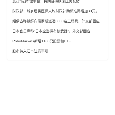
意在“洗牌”理事会！特朗普持续施压美联储
财政部：城乡居民医保人均财政补助标准再增加30元，达到每人每年700元
绍伊古称朝鲜向俄罗斯派遣6000名工程兵，外交部回应
日本官员声称“日本应当拥有核武器”，外交部回应
RoboMarkets新增1160只股票和ETF
股市转入汇市注意事项
风险提示
金融产品保证金交易存在极高的风险，未必适合所有的投
资者，请不要相信任何高额投资收益的诱导而贸然投资! 在
您决定投资杠杆类金融产品时，请务必考虑您的经验水平
和风险承受能力，投资导致的损失有可能超过存入的资
金，因此您不应该以不能承受损失的资金来投资！投资风
险不仅来自于杠杆交易，也有可能来自于交易商， 请仔细
甄选合规的交易商以规避风险！所有投资者的交易帐户应