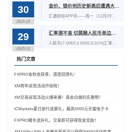
要
金大跌超4%，现货白银暴跌超9%，现
金价、银价创历史新高后遭遇大幅获利了结
30
货钯金暴跌超15%。受此影响，美股贵
金属板块全线大跌，哈莫尼黄金大跌超
汇通财经APP讯——周一（12月29
8%，泛美白银、金罗斯黄金超跌5%
2025-12
日）美盘下午中段，黄金与白银市场价
格大幅下跌，创下有史以来单日最大跌
汇率测不准 切莫赌人民币单边升值
29
幅之一。短期期货交易者的大规模获利
了结与弱势多头平仓操作成为今日市场
人民币(7.0063,0.0005,0.01%)汇率在
的主要特征。隔夜时段，COMEX（纽
2025-12
岁末走出强势行情，引来各界关注。日
约商
前，离岸人民币对美元汇率收复7.0整
热门文章
数关口，为2024年9月以来首次；在岸
人民币对美元汇率则升破7.01关口，距
FXPRO金秋收获季，感恩回馈礼!
离“破7”一步之遥。多重因素驱动
XM跨年返现活动开始啦！
XM交易返现活动火爆来袭！真金白银的实惠啊！
ICMarkets夏日旅行送豪礼，最高5000元天猫电子卡
FXPRO暖冬送好礼，交易即可获得现金奖励！
​XM100%+30%入金赠金最高可以获得30000活动来袭