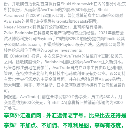
份，并收购包括长期首席执行官Shuki Abramovich在内的部分小股东
所持股份，从而获得AvaTrade的控股权(50%股份)。Shuki
Abramovich自2009年起加入公司，曾促成其前雇主Clal保险公司对
AvaTrade的投资(该投资后被Kronitz和Nosatski买回)。
Negev Nosatski将保留在公司的股份，且可能略有增持。
Zvika Barinboim在科技与房地产领域均有投资经验。2021年他曾尝
试从博彩科技公司Playtech手中收购B2B金融服务提供商Finalto及其
子公司Markets.com，但最终被Playtech股东否决。这两家公司最终
转售给总部位于香港的Gopher Investments。
据《Calcalist》报道，本次交易对AvaTrade的估值在4亿至5亿美元
之间。除收购股份外，Barinboim团队还将向AvaTrade注入新资本。
尽管总部注册地在爱尔兰，AvaTrade自成立以来主要由以色列团队
管理，在特拉维夫北部的高科技中心赫兹利亚设有办公室。该公司持
有爱尔兰央行颁发的主要金融牌照，并在以色列(经营ATrade品牌)、
澳大利亚、南非、塞浦路斯、日本及阿联酋等地拥有子公司和监管许
可。
据报道，AvaTrade目前在全球设有20个办事处，员工约450人，月
交易量约为600亿美元，年EBITDA(息税折旧摊销前利润)约为9000
万美元。
亭辉
外汇返佣网
-
外汇返佣
老字号，比来比去还得是
亭辉！不加点、不加佣、不唯利是图，亭辉有态度，