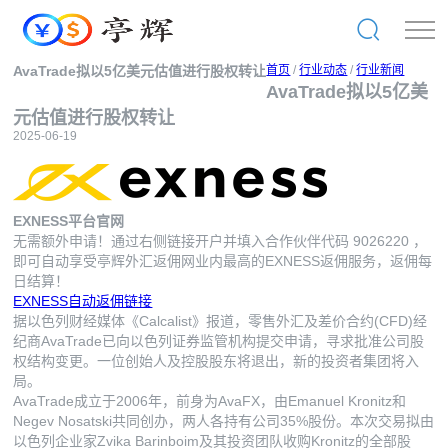
AvaTrade拟以5亿美元估值进行股权转让
首页
/
行业动态
/
行业新闻
AvaTrade拟以5亿美
元估值进行股权转让
2025-06-19
EXNESS平台官网
无需额外申请！通过右侧链接开户并填入合作伙伴代码
9026220
，
即可自动享受亭辉外汇返佣网业内最高的EXNESS返佣服务，返佣每
日结算！
EXNESS自动返佣链接
据以色列财经媒体《Calcalist》报道，零售外汇及差价合约(CFD)经
纪商AvaTrade已向以色列证券监管机构提交申请，寻求批准公司股
权结构变更。一位创始人及控股股东将退出，新的投资者集团将入
局。
AvaTrade成立于2006年，前身为AvaFX，由Emanuel Kronitz和
Negev Nosatski共同创办，两人各持有公司35%股份。本次交易拟由
以色列企业家Zvika Barinboim及其投资团队收购Kronitz的全部股