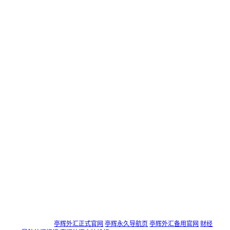
仅限本人使用，不应交予第三方操作，任何由接受第三方
喊单、操盘等服务而导致的风险和亏损应自己承担，责任
自负！
亭辉外汇返佣网是一间独立返佣平台，不隶属于任何交易
商，仅向投资者提供信息咨询、降低投资成本的咨询类服
务。 亭辉外汇返佣网不邀约客户投资任何杠杆类的金融产
品，不接触投资者资金及账户信息，不提供交易建议，不
提供操盘服务，不推荐交易商， 投资者自行选择交易商，
亭辉外汇返佣网仅提供信息咨询，交易商的任何行为均与
亭辉外汇返佣网无关！
投资者在亭辉外汇返佣网进行任何咨询行为均代表接受和
认可上述声明!
所有投资者均为自行选择且直接前往交易商官网进行投资
行为（包括提交开户资料和存取资金），亭辉外汇返佣网
不承担客户与交易商之间的交易争议及由交易商问题造成
经济损失的责任。 如果您不了解杠杆类金融产品市场的风
险，请千万不要参与相关投资交易！
友情链接：
亭辉外汇正式官网
亭辉永久导航页
亭辉外汇备用官网
财经