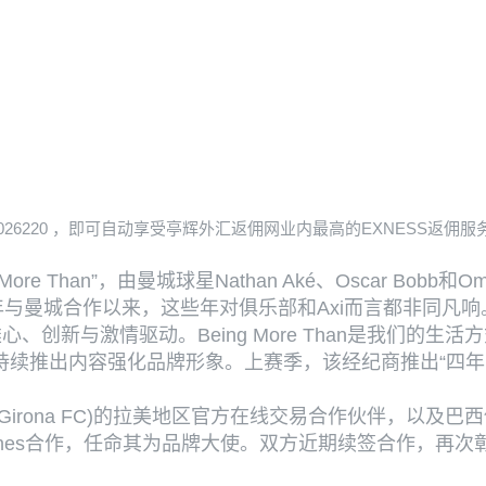
推出全新宣传活动
026220
，即可自动享受亭辉外汇返佣网业内最高的EXNESS返佣服
han”，由曼城球星Nathan Aké、Oscar Bobb和Oma
自2020年与曼城合作以来，这些年对俱乐部和Axi而言都非
创新与激情驱动。Being More Than是我们的生
续推出内容强化品牌形象。上赛季，该经纪商推出“四年(Fou
ona FC)的拉美地区官方在线交易合作伙伴，以及巴西俱乐部E
 Stones合作，任命其为品牌大使。双方近期续签合作，