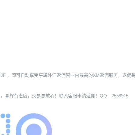
2JF
，即可自动享受亭辉外汇返佣网业内最高的XM返佣服务，返佣
，亭辉有态度，交易更放心！联系客服申请返佣！QQ：2559915