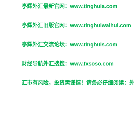
亭辉外汇最新官网：
www.tinghuia.com
亭辉外汇旧版官网：
www.tinghuiwaihui.com
亭辉外汇交流论坛：
www.tinghuis.com
财经导航外汇搜搜：
www.fxsoso.com
汇市有风险，投资需谨慎！请务必仔细阅读：