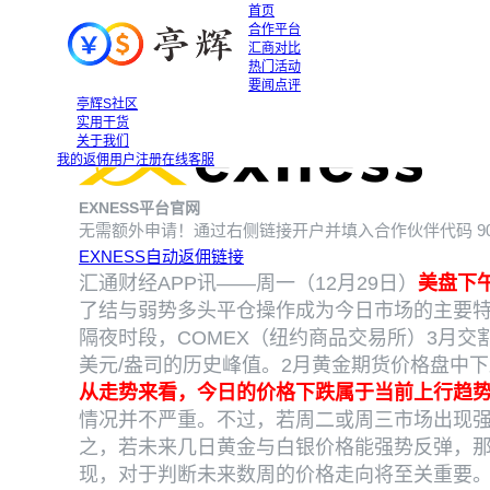
首页
合作平台
汇商对比
热门活动
要闻点评
金价、银价创历史新高后遭遇大幅获利了结
金价、银价创
亭辉S社区
2025-12-30
实用干货
关于我们
我的返佣
用户注册
在线客服
EXNESS平台官网
无需额外申请！通过右侧链接开户并填入合作伙伴代码
9
EXNESS自动返佣链接
汇通财经APP讯——周一（12月29日）
美盘下
了结与弱势多头平仓操作成为今日市场的主要
隔夜时段，COMEX（纽约商品交易所）3月交割
美元/盎司的历史峰值。2月黄金期货价格盘中下跌20
从走势来看，今日的价格下跌属于当前上行趋
情况并不严重。不过，若周二或周三市场出现
之，若未来几日黄金与白银价格能强势反弹，那
现，对于判断未来数周的价格走向将至关重要