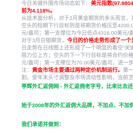
今日关键外围市场动态如下：
美元指数(97.98
前为4.118%。
从技术面分析，对于2月黄金期货的多头而言，其
空头的短期下行目标则是将期货价格压至4200.0
元/盎司；第一支撑位为今日低点4316.00美元/
对于3月白银期货，
今日的价格走势形成了一个
日走势在日线图上还形成了一个明显的看空“关键
阻力位上方；空头的下一下行目标是将合约价格压至
元/盎司；第一支撑位为70.00美元/盎司，进一步
注：
黄金市场主要通过两种定价机制运行。
第
割。受年末头寸调整及市场流动性影响，当前芝
亭辉
外汇返佣网
-
外汇返佣
老字号，比来比去还
始于2008年的外汇返佣大品牌，不加点、不
我们承诺并做到：