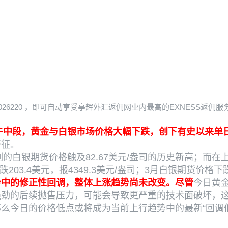
历史新高后遭遇大幅获利了结
026220
，即可自动享受亭辉外汇返佣网业内最高的EXNESS返佣服
午中段，黄金与白银市场价格大幅下跌，创下有史以来单
特征。
的白银期货价格触及82.67美元/盎司的历史新高；而在上
3.4美元，报4349.3美元/盎司；3月白银期货价格下跌6
势中的修正性回调，整体上涨趋势尚未改变。尽管
今日黄
强劲的后续抛售压力，可能会导致更严重的技术面破坏，
么今日的价格低点或将成为当前上行趋势中的最新“回调
。