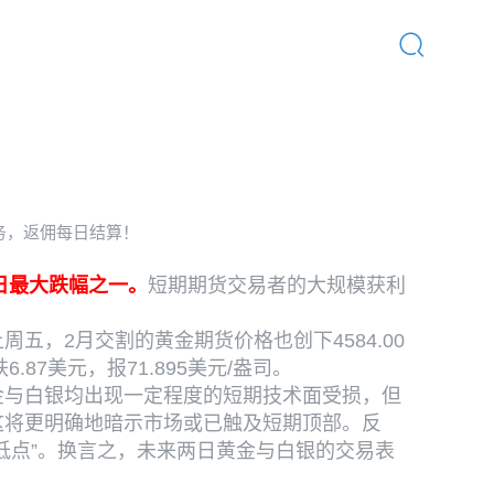
首页
/
行业动态
/
行业新闻
务，返佣每日结算！
日最大跌幅之一。
短期期货交易者的大规模获利
周五，2月交割的黄金期货价格也创下4584.00
.87美元，报71.895美元/盎司。
金与白银均出现一定程度的短期技术面受损，但
这将更明确地暗示市场或已触及短期顶部。反
低点”。换言之，未来两日黄金与白银的交易表