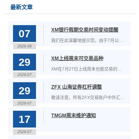
最新文章
XM银行假期交易时间变动提醒
07
我们在此温馨地提示您，由于7月公共
2026-08
假日即将到来，部分商品的交易时间将
于2026年7月1日至6日期间受到影响。
XM上线周末可交易品种
29
XM在7月27日上线周末也能交易的黄
2026-07
金品种。该品种将在MT5上线，不论
XM的标准账户还好是超低点差账户都
ZFX 山海证券杠杆调整
29
可以进行交易。XM即将上线的黄金品
种交易时间：周一至周五：01:02-
敬请注意，所有ZFX交易账户中外汇
23:58周六:00:00-10:05,10:35-
2026-07
（FX）及黄金（XAUUSD）杠杆设置
24:00&nbsp;&n
高于1:500的账户，其杠杆将在下列时
TMGM周末维护通知
17
段内临时下调至最高1:500。下调杠杆
的时间段如下：&nbsp;2026年8月3日
（GMT+1）14:30至15:10–美国ISM
2026-07