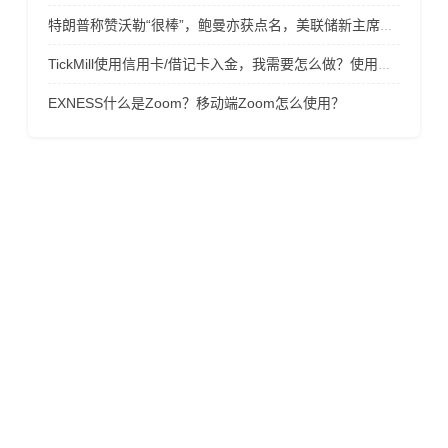
特朗普称赞沃勒“很棒”，鲍曼亦获点名，美联储新主席谜底几周内揭晓
TickMill使用信用卡/借记卡入金，我需要怎么做？使用信用卡/借记卡入金不成功？
​EXNESS什么是Zoom？移动端Zoom怎么使用？
风险提示
金融产品保证金交易存在极高的风险，未必适合所有的投
资者，请不要相信任何高额投资收益的诱导而贸然投资! 在
您决定投资杠杆类金融产品时，请务必考虑您的经验水平
和风险承受能力，投资导致的损失有可能超过存入的资
金，因此您不应该以不能承受损失的资金来投资！投资风
险不仅来自于杠杆交易，也有可能来自于交易商， 请仔细
甄选合规的交易商以规避风险！所有投资者的交易帐户应
仅限本人使用，不应交予第三方操作，任何由接受第三方
喊单、操盘等服务而导致的风险和亏损应自己承担，责任
自负！
亭辉外汇返佣网是一间独立返佣平台，不隶属于任何交易