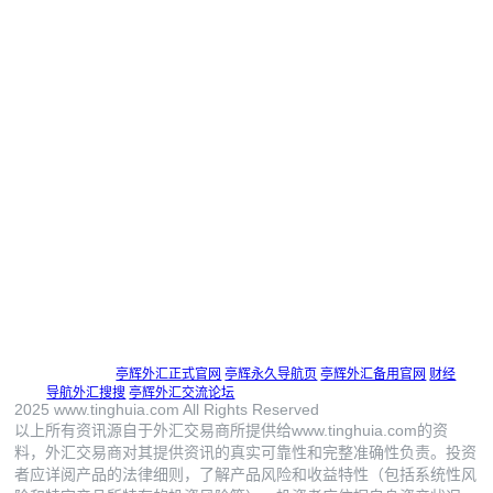
商，仅向投资者提供信息咨询、降低投资成本的咨询类服
务。 亭辉外汇返佣网不邀约客户投资任何杠杆类的金融产
品，不接触投资者资金及账户信息，不提供交易建议，不
提供操盘服务，不推荐交易商， 投资者自行选择交易商，
亭辉外汇返佣网仅提供信息咨询，交易商的任何行为均与
亭辉外汇返佣网无关！
投资者在亭辉外汇返佣网进行任何咨询行为均代表接受和
认可上述声明!
所有投资者均为自行选择且直接前往交易商官网进行投资
行为（包括提交开户资料和存取资金），亭辉外汇返佣网
不承担客户与交易商之间的交易争议及由交易商问题造成
经济损失的责任。 如果您不了解杠杆类金融产品市场的风
险，请千万不要参与相关投资交易！
友情链接：
亭辉外汇正式官网
亭辉永久导航页
亭辉外汇备用官网
财经
导航外汇搜搜
亭辉外汇交流论坛
2025 www.tinghuia.com All Rights Reserved
以上所有资讯源自于外汇交易商所提供给www.tinghuia.com的资
料，外汇交易商对其提供资讯的真实可靠性和完整准确性负责。投资
者应详阅产品的法律细则，了解产品风险和收益特性（包括系统性风