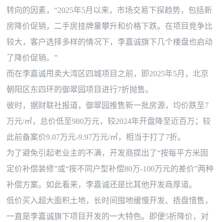
转向的因素，“2025年5月以来，市场交易下探趋势，包括新
房降价促销，二手房挂牌量攀升和价格下跌。在项目竞争比
较大，客户选择多样的情况下，李嘉诚旗下几个楼盘也启动
了降价促销。”
而在李嘉诚甩卖大湾区四城项目之前，即
2025年5月，北京
朝阳区东四环的御翠园项目进行7折抛售。
彼时，据财联社报道，御翠园推售新一批房源，均价跌至
7
万元/㎡，总价低至980万元，较2024年开盘降至近百万；较
此前备案价9.07万元-9.97万元/㎡，相当于打了7折。
为了避免引起老业主的不满，开发商提出了
“按每平方米固
定价补偿装修”或“按不同户型补偿80万-100万元的差价”两种
补偿方案。如此看来，李嘉诚还是比其他开发商厚道。
低价买入超大面积土地，长时间囤地缓慢开发、捂盘惜售，
一直是李嘉诚旗下项目开发的一大特色。即便
5折降价，对