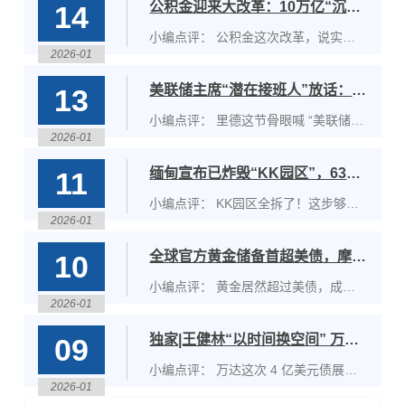
公积金迎来大改革：10万亿“沉睡资金”怎么用？｜财经早察
14
小编点评： 公积金这次改革，说实
2026-01
话，来得挺及时的。这么多年大家一直
在吐槽：钱交了不少，能用的地方却不
美联储主席“潜在接班人”放话：必须将利率降至3%！
13
多；跨城工作、跨城买房，公积金却不
能跟着人走；商贷利率一降，公积金的
小编点评： 里德这节骨眼喊 “美联储必
优势也没以前那么明显了。现在中央明
2026-01
须降息到 3%”，太会抢戏了 —— 毕竟
确说要 “深化改革”，而且提得很频繁，
马上要面特朗普争美联储主席。 说 3%
缅甸宣布已炸毁“KK园区”，635处诈骗据点被夷为平地
11
这说明不是小修小补，而是真要动大手
是中性利率，听着是按经济逻辑说话，
术。 我觉得这次改革最关键的一点，
但跟当前预期差太远：现在利率
小编点评： KK园区全拆了！这步够
就是让公积金 “活起来”。账户里躺着十
3.5%-3.75%，美联储官员只愿降 25
2026-01
狠，但反诈没结束。 缅甸把KK园区
万多亿，如果只能在少数场景用，确实
个基点，他直接要降 50 个以上，步子
635栋违建全拆了，这事必须给个赞
浪费。扩大使用范围，比如付首付、装
全球官方黄金储备首超美债，摩根士丹利预测金价将达4800美元
10
大到离谱。 更有意思的是，他一边喊
——总算把这个臭名昭著的电诈窝点连
修、物业费，其实就是让钱能真正帮到
着跟白宫诉求一致的降息，一边强调
根拔了，对受害者来说是迟来的安慰，
小编点评： 黄金居然超过美债，成了
大家的日常生活，而不是只在买房那一
“美联储独立”，这话说得有点此地无
也让国际社会看到了缅甸打击电诈的硬
2026-01
全球最大储备资产，这事儿太有说法
刻才派上用场。
银。明眼人都懂，这既是政策主张，也
态度。说真的，这波操作够彻底，多部
了！上一次出现这情况还是1996年，
是给特朗普递的投名状。
独家|王健林“以时间换空间” 万达4亿美元债成功展期2年
09
门联合检查、用重型机器甚至爆破拆
时隔30年再反转，根本不是偶然。 说
楼，不是走过场。而且还顺带关了水沟
白了，各国央行心里都没底了。这些年
小编点评： 万达这次 4 亿美元债展期
谷园区，能看出是下了功夫的，毕竟把
美国把美元当工具用，美债风险越来越
2026-01
通过，说白了就是又把 “爆雷” 的时间
打击电诈当国家责任，这个定位就很