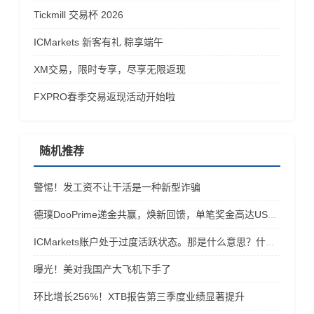
Tickmill 交易杯 2026
ICMarkets 新客有礼 粽享端午
XM交易，限时专享，尽享无限返现
FXPRO春季交易返现活动开始啦
随机推荐
警惕！发工资不让干活是一种新型诈骗
德璞DooPrime递金共赢，焕新回馈，单笔奖金高达USD 1,888
ICMarkets账户处于过度活跃状态。那是什么意思？什么是投资者密码？如何获取？
曝光！美对我国产大飞机下手了
环比增长256%！XTB报告第三季度业绩显著提升