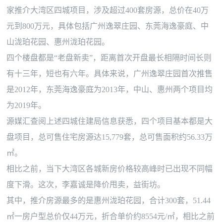
家推介大湾区四城项目，涉及超过
400套房源，总价在40万
元到800万元，具体包括广州逸翠庄园、东莞海逸豪庭、中
山泷珀花园、惠州泷珀花园。
四个楼盘都是
“老盘新卖”，距离首次开盘最长相隔时间长则
有十三年，短也有六年。具体来说，广州逸翠庄园首次推售
是2012年，东莞海逸豪庭为2013年，中山、惠州两个项目均
为2019年。
源媒汇查阅上述四城住建局信息获悉，四个项目基本都是大
盘项目，总可售住宅房源达
15,779套，总可售面积约56.33万
㎡。
相比之前，当下大湾区各城新房价格较高峰时已出现不同幅
度下滑。这次，李嘉诚是降价甩卖，益街坊。
其中，推介房源最多的是惠州泷珀花园，合计
300套，51.44
㎡一房户型总价仅44万元，折合单价约8554元/㎡，相比之前