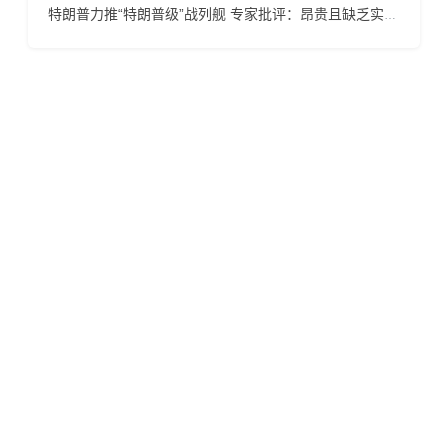
特朗普力推“特朗普级”战列舰 专家批评：昂贵且缺乏实用性
风险提示
金融产品保证金交易存在极高的风险，未必适合所有的投
资者，请不要相信任何高额投资收益的诱导而贸然投资! 在
您决定投资杠杆类金融产品时，请务必考虑您的经验水平
和风险承受能力，投资导致的损失有可能超过存入的资
金，因此您不应该以不能承受损失的资金来投资！投资风
险不仅来自于杠杆交易，也有可能来自于交易商， 请仔细
甄选合规的交易商以规避风险！所有投资者的交易帐户应
仅限本人使用，不应交予第三方操作，任何由接受第三方
喊单、操盘等服务而导致的风险和亏损应自己承担，责任
自负！
亭辉外汇返佣网是一间独立返佣平台，不隶属于任何交易
商，仅向投资者提供信息咨询、降低投资成本的咨询类服
务。 亭辉外汇返佣网不邀约客户投资任何杠杆类的金融产
品，不接触投资者资金及账户信息，不提供交易建议，不
提供操盘服务，不推荐交易商， 投资者自行选择交易商，