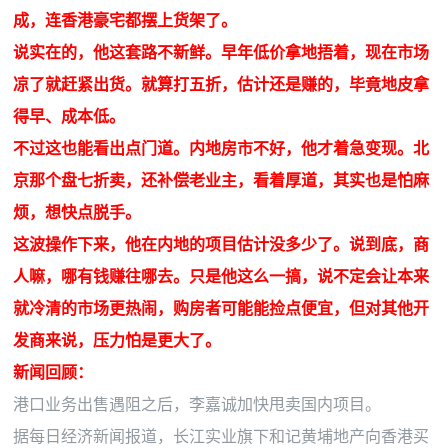
成，连香港豪宅都摆上货架了。
说实在的，他这套路不新鲜。早年低价拿地捂着，现在市场
凉了就赶紧出货。就算打五折，估计还是赚的，毕竟地皮拿
得早、成本低。
不过这也能看出点门道。内地房市不好，他才着急变现。北
京那个盘七折卖，还补偿老业主，看着厚道，其实也是怕麻
烦，想快点脱手。
这波操作下来，他在内地的项目估计没多少了。说到底，商
人嘛，哪有钱赚往哪去。只是他这么一搞，说不定会让本来
就冷清的市场更热闹，购房者可能能捡点便宜，但对其他开
发商来说，压力怕是更大了。
新闻回顾：
港口业务出售遇阻之后，李嘉诚加快甩卖国内项目。
据每日经济新闻报道，长江实业旗下和记黄埔地产向香港买