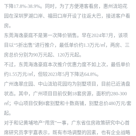
下降17.8%-38.9%。同时，为了方便港客看房，惠州泷珀花
园在深圳罗湖口岸、福田口岸开设了往返大巴，接送客户看
房。
东莞海逸豪庭不是第一次降价销售。早在
2024年7月，该项
目以“5折出售”进行推介，最低单价约1.3万元/㎡，两房、三
房总价分别为90万元起、120万元起。
不过，东莞海逸豪庭本次推介优惠力度不如上次，最低单价
约
1.55万元/㎡，但较2023年5月下降达64.8%。
广州逸翠庄园、中山泷珀花园均为别墅项目，目前已近清盘
状态。其中，广州项目目前仅剩
18套房源，面积约280-300
㎡；中山项目仅剩8套别墅和十数商铺，别墅总价480万元/套
起。
对于和记黄埔地产
“甩货”一事，广东省住房政策研究中心首
席研究员李宇嘉表示，既有市场调整的因素，也有企业战略