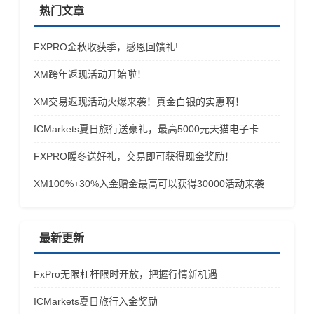
大，大家肯定要找更靠谱的“保险箱”。
往后推了两年，王健林算是再躲过一
热门文章
对。但咱也得清醒，这只是第一步。
黄金不用看谁脸色，零信用风险，自然
劫。但这更像是续命，而不是真正翻
成了香饽饽，各国都在悄悄加仓。 摩
身。 这笔债原本明年 2 月到期，利率
FXPRO金秋收获季，感恩回馈礼!
根士丹利说2026年底金价能涨到4800
11%，压力不小。现在展期到 2028
美元/盎司，听着夸张，但逻辑站得住
年，还保留高息、加了几次强制赎回节
XM跨年返现活动开始啦！
脚。美联储要降息，持有黄金的成本变
点，看起来对债权人还算友好，也说明
低，再加上央行和基金还在买，涨价动
万达这次是真想把关系稳住，不想把路
XM交易返现活动火爆来袭！真金白银的实惠啊！
力很足。
走死。 不过，友好条款背后，是万达
现金流确实紧。方案里把香港公司的最
ICMarkets夏日旅行送豪礼，最高5000元天猫电子卡
低净资产要求从 8 亿港元降到 3 亿，
FXPRO暖冬送好礼，交易即可获得现金奖励！
就是在给自己腾空间。
​XM100%+30%入金赠金最高可以获得30000活动来袭
最新更新
FxPro无限杠杆限时开放，把握行情新机遇
ICMarkets夏日旅行入金奖励