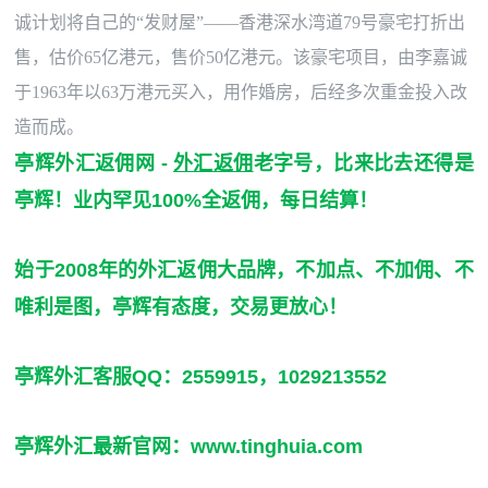
诚计划将自己的
“发财屋”——香港深水湾道79号豪宅打折出
售，估价65亿港元，售价50亿港元。该豪宅项目，由李嘉诚
于1963年以63万港元买入，用作婚房，后经多次重金投入改
造而成。
亭辉
外汇返佣网
-
外汇返佣
老字号，比来比去还得是
亭辉！业内罕见100%全返佣，每日结算！
始于2008年的外汇返佣大品牌，不加点、不加佣、不
唯利是图，亭辉有态度，交易更放心！
亭辉外汇客服QQ：2559915，1029213552
亭辉外汇最新官网：
www.tinghuia.com